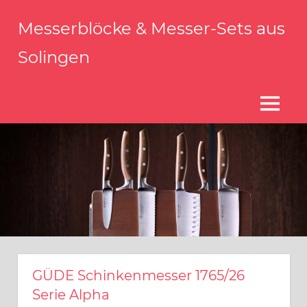
Zum
Messerblöcke & Messer-Sets aus
Inhalt
springen
Solingen
Messerblock
Solingen
–
MENÜ
Qualität
aus
Solingen
GÜDE Schinkenmesser 1765/26
Serie Alpha