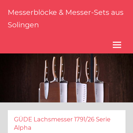
Zum
Messerblöcke & Messer-Sets aus
Inhalt
springen
Solingen
Messerblock
Solingen
–
MENÜ
Qualität
aus
Solingen
GÜDE Lachsmesser 1791/26 Serie
Alpha