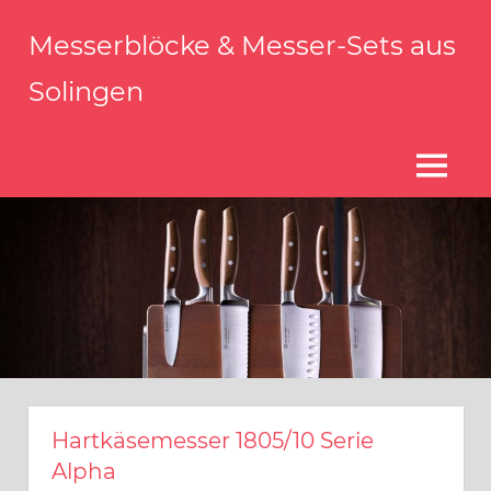
Zum
Messerblöcke & Messer-Sets aus
Inhalt
springen
Solingen
Messerblock
Solingen
–
MENÜ
Qualität
aus
Solingen
Hartkäsemesser 1805/10 Serie
Alpha