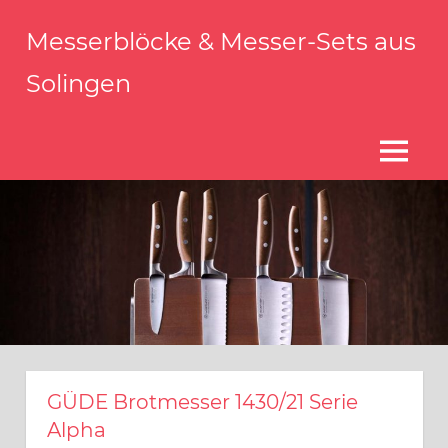
Zum
Messerblöcke & Messer-Sets aus
Inhalt
springen
Solingen
Messerblock
Solingen
–
MENÜ
Qualität
aus
Solingen
GÜDE Brotmesser 1430/21 Serie
Alpha